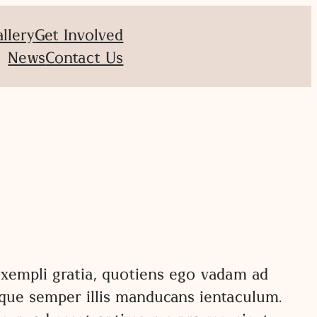
allery
Get Involved
News
Contact Us
m exempli gratia, quotiens ego vadam ad
sque semper illis manducans ientaculum.