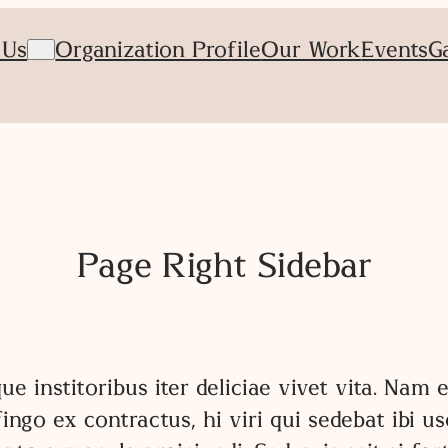
 Us
Organization Profile
Our Work
Events
G
Page Right Sidebar
que institoribus iter deliciae vivet vita. Na
ngo ex contractus, hi viri qui sedebat ibi u