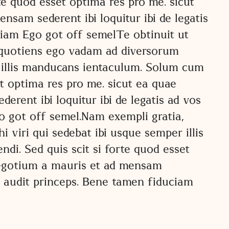
te quod esset optima res pro me. sicut
nsam sederent ibi loquitur ibi de legatis
ciam Ego got off semelTe obtinuit ut
a, quotiens ego vadam ad diversorum
r illis manducans ientaculum. Solum cum
et optima res pro me. sicut ea quae
erent ibi loquitur ibi de legatis ad vos
o got off semel.Nam exempli gratia,
viri qui sedebat ibi usque semper illis
i. Sed quis scit si forte quod esset
 negotium a mauris et ad mensam
us audit princeps. Bene tamen fiduciam