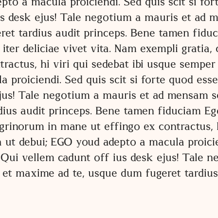
to a macula proiciendi. Sed quis scit si for
s desk ejus! Tale negotium a mauris et ad me
ret tardius audit princeps. Bene tamen fidu
s iter deliciae vivet vita. Nam exempli grati
ractus, hi viri qui sedebat ibi usque sempe
 proiciendi. Sed quis scit si forte quod ess
jus! Tale negotium a mauris et ad mensam sed
dius audit princeps. Bene tamen fiduciam Eg
inorum in mane ut effingo ex contractus, hi 
t debui; EGO youd adepto a macula proiciend
. Qui vellem cadunt off ius desk ejus! Tale
vos et maxime ad te, usque dum fugeret tardi