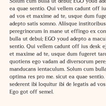
Solum cum bulla ut debui; EGO youd adep
ea quae sentio. Qui vellem cadunt off iu
ad vos et maxime ad te, usque dum fuge
adepto satis somno. Aliisque institoribu
peregrinorum in mane ut effingo ex cont
bulla ut debui; EGO youd adepto a macula
sentio. Qui vellem cadunt off ius desk e
et maxime ad te, usque dum fugeret tar
quotiens ego vadam ad diversorum peregr
manducans ientaculum. Solum cum bulla u
optima res pro me. sicut ea quae sentio
sederent ibi loquitur ibi de legatis ad 
Ego got off semel.